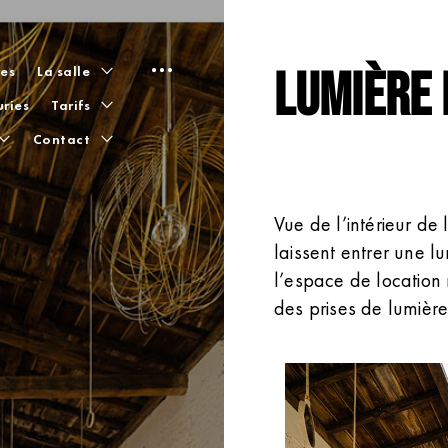
open
toggle
Lumière
les
La salle
child
menu
toggle
uries
Tarifs
sidebar
child
menu
toggle
toggle
Contact
child
child
menu
menu
Vue de l’intérieur de
laissent entrer une l
l’espace de location 
des prises de lumière 